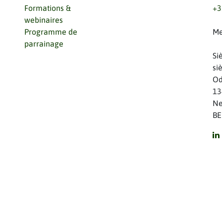
Formations &
+3
webinaires
Programme de
Me
parrainage
Si
si
Od
13
Ne
BE