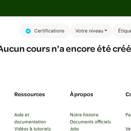
Pour qui
Produit
Plans et tarifs
La coopérative
Ressou
Certifications
Votre niveau
Étiqu
Aucun cours n'a encore été créé
Ressources
À propos
C
Aide et
Notre histoire
Pa
documentation
Documents officiels
Vidéos & tutoriels
Jobs
Ve