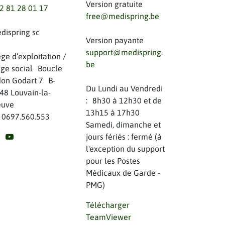
Version gratuite
2 81 28 01 17
free@medispring.be
dispring sc
Version payante
support@medispring.
ège d’exploitation /
be
ège social Boucle
on Godart 7 B-
Du Lundi au Vendredi
48 Louvain-la-
: 8h30 à 12h30 et de
uve
13h15 à 17h30
 0697.560.553
Samedi, dimanche et
jours fériés : fermé (à
l'exception du support
pour les Postes
Médicaux de Garde -
PMG)
Télécharger
TeamViewer