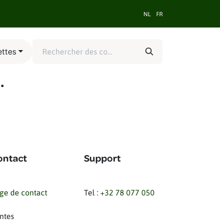
rces et support
Contact
NL
FR
ettes
.
ontact
Support
ge de contact
Tel :
+32 78 077 050
ntes