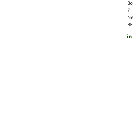
Bo
7 
Ne
BE