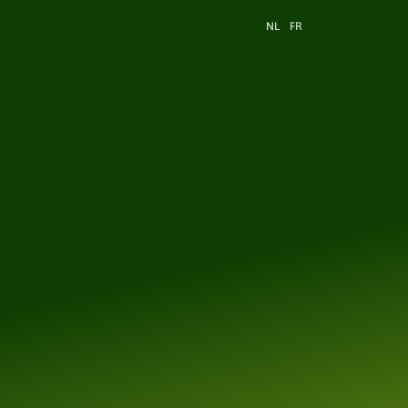
Hulp en support
Contact
NL
FR