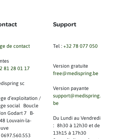
ontact
Support
ge de contact
Tel :
+32 78 077 050
ntes
Version gratuite
2 81 28 01 17
free@medispring.be
dispring sc
Version payante
support@medispring.
ège d’exploitation /
be
ège social Boucle
on Godart 7 B-
Du Lundi au Vendredi
48 Louvain-la-
: 8h30 à 12h30 et de
uve
13h15 à 17h30
 0697.560.553