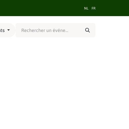
rces et support
Contact
NL
FR
nts