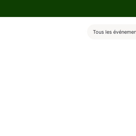
Pour qui
Produit
Plans et tarifs
La coopérative
Ressou
Tous les événeme